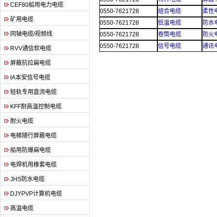
CEF80船用电力电缆
0550-7621728
组合电缆
柔性
矿用电缆
0550-7621728
低温电缆
防水
同轴电缆/视频线
0550-7621728
卷筒电缆
防火
0550-7621728
信号电缆
通讯
RVV通信软电缆
屏蔽抗拉扁电缆
IA本安信号电缆
轻轨专用直流电缆
KFF耐高温控制电缆
耐火电缆
电梯随行屏蔽电缆
船用防爆扁电缆
电焊机用橡套电缆
JHS防水电缆
DJYPVP计算机电缆
高温电缆