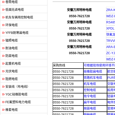
卷筒电缆
低烟无卤电缆
安徽万邦特种电缆
ZRA-
0550-7621728
WDZ-D
机车车辆用控制电缆
安徽万邦特种电缆
RS48
环保电缆
0550-7621728
XPDL
YFFB耐寒扁电缆
安徽万邦特种电缆
铁氟龙
辐照电缆
0550-7621728
TRVVP
安徽万邦特种电缆
ARA-B
耐油电缆
0550-7621728
ZC-YJ
防腐电缆
WDZ-
起重机电缆
采购热线
可根据现场使用环境不同，h
光伏电缆
0550-7621728
硅橡胶扁电缆
航空
0550-7621728
铁路机车电缆
PU
阻燃电缆
0550-7621728
机车电缆
交联
安装线（布电线）
0550-7621728
控制电缆
船用
YGC硅橡胶电缆
0550-7621728
拖令电缆
铠装
FE氟塑料电力电缆
0550-7621728
扁平电缆
电伴
0550-7621728
拖链电缆
变频
橡套电缆
0550-7621728
特种电缆
屏蔽