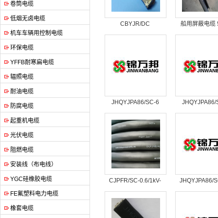
卷筒电缆
低烟无卤电缆
CBYJR/DC
船用屏蔽电缆 5
机车车辆用控制电缆
16mm²+16mm²10mm²
环保电缆
YFFB耐寒扁电缆
辐照电缆
耐油电缆
JHQYJPA86/SC-6
JHQYJPA86/
防腐电缆
起重机电缆
光伏电缆
阻燃电缆
安装线（布电线）
YGC硅橡胶电缆
CJPFR/SC-0.6/1kV-
JHQYJPA86/S
3*240mm²+1*120mm²
4*2*1/0.5
FE氟塑料电力电缆
橡套电缆