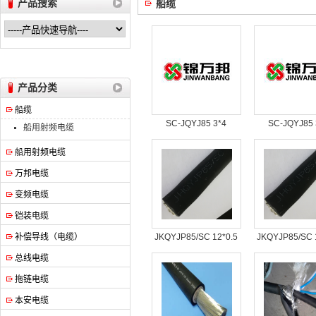
产品搜索
船缆
安徽万邦特种电缆有限公司
产品分类
船缆
SC-JQYJ85 3*4
SC-JQYJ85 
船用射频电缆
船用射频电缆
万邦电缆
变频电缆
铠装电缆
补偿导线（电缆）
JKQYJP85/SC 12*0.5
JKQYJP85/SC 
总线电缆
拖链电缆
本安电缆