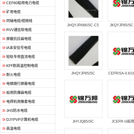
CEF80船用电力电缆
矿用电缆
同轴电缆/视频线
JHQYJPA86/SC-C5
JKQYJP85/SC
RVV通信软电缆
4*2*1/0.5
2*0.75
屏蔽抗拉扁电缆
IA本安信号电缆
轻轨专用直流电缆
KFF耐高温控制电缆
JHQYJP85/SC
CEFR/SA-0.6/1
耐火电缆
19*2*0.5
电梯随行屏蔽电缆
船用防爆扁电缆
电焊机用橡套电缆
JHS防水电缆
DJYPVP计算机电缆
JHYJQ85/SC
JCEFR-G船
高温电缆
JHYJPQ85/SC电缆