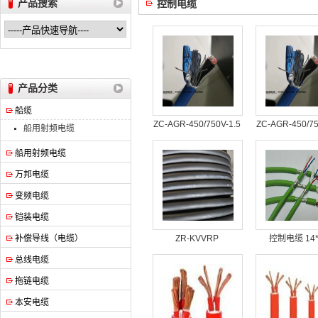
产品搜索
控制电缆
安徽万邦特种电缆有限公司
产品分类
船缆
ZC-AGR-450/750V-1.5
ZC-AGR-450/75
船用射频电缆
船用射频电缆
万邦电缆
变频电缆
铠装电缆
补偿导线（电缆）
ZR-KVVRP
控制电缆 14*
总线电缆
拖链电缆
本安电缆