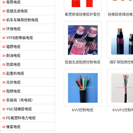
卷筒电缆
低烟无卤电缆
氟塑绝缘硅橡胶护套控
硅橡胶绝缘硅橡
机车车辆用控制电缆
制电缆
控制电缆
环保电缆
YFFB耐寒扁电缆
辐照电缆
耐油电缆
低烟无卤阻燃控制电缆
煤矿用阻燃控
防腐电缆
起重机电缆
光伏电缆
阻燃电缆
安装线（布电线）
YGC硅橡胶电缆
KVV控制电缆
KVVP2控制
FE氟塑料电力电缆
橡套电缆