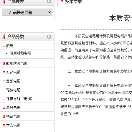
产品搜索
技术文章
本质安
安徽万邦特种电缆有限公司
产品分类
一：本质安全电路用计算机屏蔽电缆产品特
氟塑料及氟橡胶等材料，能在-40-260℃
船缆
架敷设，而且可用于电缆沟敷设及直埋敷设，
船用射频电缆
统、自动化检测系统中作传输线，防爆安全性
船用射频电缆
二：本质安全电路用计算机屏蔽电缆执行标准Q/C
万邦电缆
变频电缆
三：本质安全电路用计算机屏蔽电缆使用特性1．
铠装电缆
90℃低烟无卤阻燃聚烯烃70℃低烟无卤阻燃交
补偿导线（电缆）
超过260℃3．******环境温度：聚氯乙烯
安装敷设温度应不低于0℃（高温型不低于-25
总线电缆
外径的12倍
拖链电缆
本安电缆